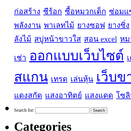
ก่อสร้าง
ซีร้อก
ซื้อหมวกเด็ก
ซ่อมแ
พลังงาน
พาเลทไม้
ยางซอฟ
ยางซิ่ง
ลังไม้
สบู่หน้าขาวใส
สอน excel
หม
ออกแบบเว็บไซต์
เช่า
เ
สแกน
เว็บข
เทรด
เล่นหุ้น
แดงสกัด
แสงอาทิตย์
แสงแดด
โซลิ
Search for:
Categories