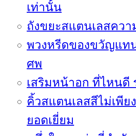
เท่านั้น
ถังขยะสแตนเลสความ
พวงหรีดของขวัญแทนใ
ศพ
เสริมหน้าอก ที่ไหนด
คิ้วสแตนเลสสีไม่เพีย
ยอดเยี่ยม