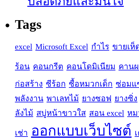
ปลอดภัยและมั่นใจ
Tags
excel
Microsoft Excel
กำไร
ขายเห็
ร้อน
คอนกรีต
คอนโดมิเนียม
คานผล
ก่อสร้าง
ซีร้อก
ซื้อหมวกเด็ก
ซ่อมแ
พลังงาน
พาเลทไม้
ยางซอฟ
ยางซิ่ง
ลังไม้
สบู่หน้าขาวใส
สอน excel
หม
ออกแบบเว็บไซต์
เช่า
เ