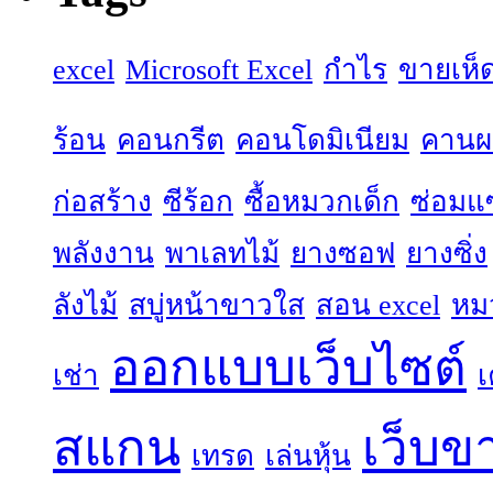
excel
Microsoft Excel
กำไร
ขายเห็
ร้อน
คอนกรีต
คอนโดมิเนียม
คานผล
ก่อสร้าง
ซีร้อก
ซื้อหมวกเด็ก
ซ่อมแ
พลังงาน
พาเลทไม้
ยางซอฟ
ยางซิ่ง
ลังไม้
สบู่หน้าขาวใส
สอน excel
หม
ออกแบบเว็บไซต์
เช่า
เ
สแกน
เว็บข
เทรด
เล่นหุ้น