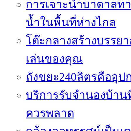
การเจาะน้ำบาดาลทางเ
น้ำในพื้นที่ห่างไกล
โต๊ะกลางสร้างบรรยาก
เล่นของคุณ
ถังขยะ240ลิตรคืออุปกร
บริการรับจำนองบ้านท
ควรพลาด