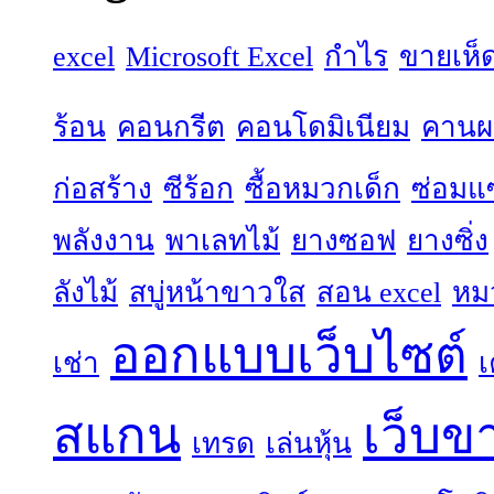
excel
Microsoft Excel
กำไร
ขายเห็
ร้อน
คอนกรีต
คอนโดมิเนียม
คานผล
ก่อสร้าง
ซีร้อก
ซื้อหมวกเด็ก
ซ่อมแ
พลังงาน
พาเลทไม้
ยางซอฟ
ยางซิ่ง
ลังไม้
สบู่หน้าขาวใส
สอน excel
หม
ออกแบบเว็บไซต์
เช่า
เ
สแกน
เว็บข
เทรด
เล่นหุ้น