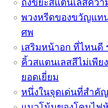
ถังขยะสแตนเลสความ
พวงหรีดของขวัญแทนใ
ศพ
เสริมหน้าอก ที่ไหนด
คิ้วสแตนเลสสีไม่เพีย
ยอดเยี่ยม
หนึ่งในจุดเด่นที่สำคั
แนวโน้มของโคมไฟห้