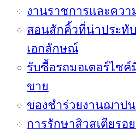
งานราชการและความเ
สอนสักคิ้วที่น่าประท
เอกลักษณ์
รับซื้อรถมอเตอร์ไซค์
ขาย
ของชำร่วยงานฌาปนกิ
การรักษาสิวสเตียรอยด