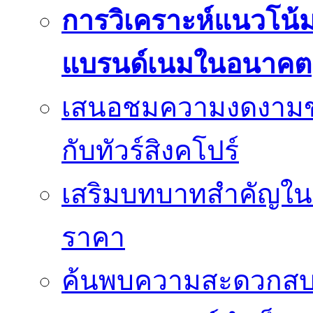
การวิเคราะห์แนวโน
แบรนด์เนมในอนาคต
เสนอชมความงดงามของเม
กับทัวร์สิงคโปร์
เสริมบทบาทสำคัญในว
ราคา
ค้นพบความสะดวกสบาย