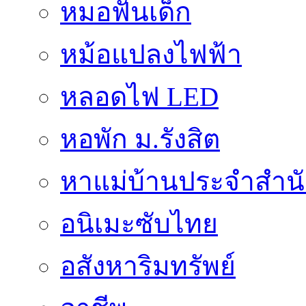
หมอฟันเด็ก
หม้อแปลงไฟฟ้า
หลอดไฟ LED
หอพัก ม.รังสิต
หาแม่บ้านประจำสำน
อนิเมะซับไทย
อสังหาริมทรัพย์