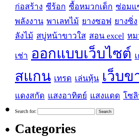
ก่อสร้าง
ซีร้อก
ซื้อหมวกเด็ก
ซ่อมแ
พลังงาน
พาเลทไม้
ยางซอฟ
ยางซิ่ง
ลังไม้
สบู่หน้าขาวใส
สอน excel
หม
ออกแบบเว็บไซต์
เช่า
เ
สแกน
เว็บข
เทรด
เล่นหุ้น
แดงสกัด
แสงอาทิตย์
แสงแดด
โซลิ
Search for:
Categories