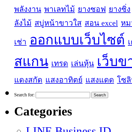
พลังงาน
พาเลทไม้
ยางซอฟ
ยางซิ่ง
ลังไม้
สบู่หน้าขาวใส
สอน excel
หม
ออกแบบเว็บไซต์
เช่า
เ
สแกน
เว็บข
เทรด
เล่นหุ้น
แดงสกัด
แสงอาทิตย์
แสงแดด
โซลิ
Search for:
Categories
LINE Business ID