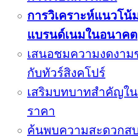
การวิเคราะห์แนวโน
แบรนด์เนมในอนาคต
เสนอชมความงดงามของเม
กับทัวร์สิงคโปร์
เสริมบทบาทสำคัญในว
ราคา
ค้นพบความสะดวกสบาย