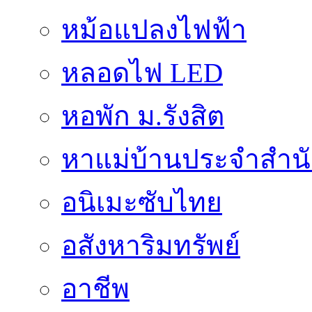
หม้อแปลงไฟฟ้า
หลอดไฟ LED
หอพัก ม.รังสิต
หาแม่บ้านประจำสำน
อนิเมะซับไทย
อสังหาริมทรัพย์
อาชีพ